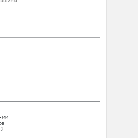
машины
4 мм
ов
ый