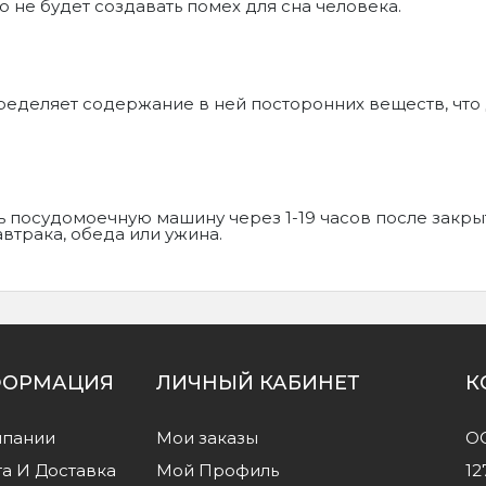
о не будет создавать помех для сна человека.
ределяет содержание в ней посторонних веществ, что
 посудомоечную машину через 1-19 часов после закрыт
втрака, обеда или ужина.
ОРМАЦИЯ
ЛИЧНЫЙ КАБИНЕТ
К
мпании
Мои заказы
О
а И Доставка
Мой Профиль
12