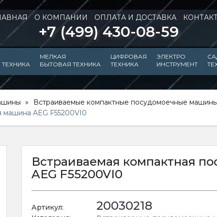
ЛАВНАЯ
О КОМПАНИИ
ОПЛАТА И ДОСТАВКА
КОНТАК
+7 (499) 430-08-59
МЕЛКАЯ
ЦИФРОВАЯ
ЭЛЕКТРО
СА
 ТЕХНИКА
БЫТОВАЯ ТЕХНИКА
ТЕХНИКА
ИНСТРУМЕНТ
ТЕ
ашины
Встраиваемые компактные посудомоечные машин
я машина AEG F55200VI0
Встраиваемая компактная п
AEG F55200VI0
20030218
Артикул: