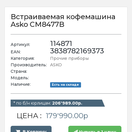
Встраиваемая кофемашина
Asko CM8477B
114871
Артикул:
3838782169373
EAN:
Категория:
Прочие приборы
Производитель:
ASKO
Страна:
Модель:
Наличие:
Есть на складе
* по б/н юрлицам:
206'989.00р.
ЦЕНА :
179'990.00р
В Корзину
Купить в 1 клик