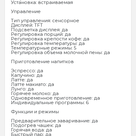
Установка: встраиваемая
Управление
Тип управления: сенсорное
Дисплей: TFT
Подсветка дисплея: да
Регулировка порций: да
Регулировка крепости кофе: да
Регулировка температуры: да
Температурные режимы: 5
Регулировка объема молочной пены: да
Приготовление напитков
Эспрессо: да
Капучино: да
Латте: да
Латте макиато: да
Лунго: да
Горячее молоко: да
Одновременное приготовление: да
Индивидуальные программы: 6
Функции и режимы
Предварительное заваривание: да
Подогрев чашек: да
Горячая вода: да
Быстрый пар: да