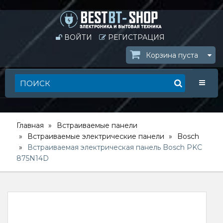
ВОЙТИ
РЕГИСТРАЦИЯ
Корзина пуста
Toggle
Главная
Встраиваемые панели
Встраиваемые электрические панели
Bosch
Встраиваемая электрическая панель Bosch PKС
875N14D