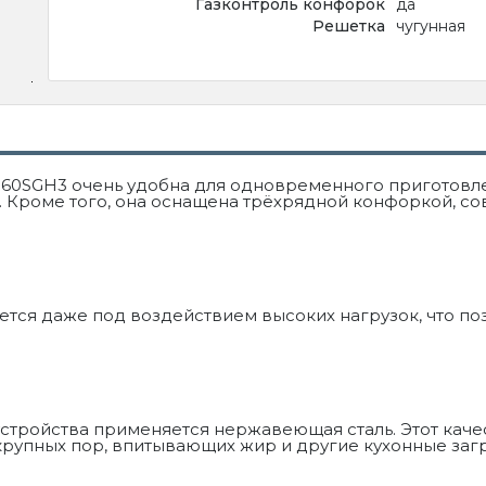
Газконтроль конфорок
да
Решетка
чугунная
R60SGH3 очень удобна для одновременного приготовл
Кроме того, она оснащена трёхрядной конфоркой, с
ется даже под воздействием высоких нагрузок, что п
стройства применяется нержавеющая сталь. Этот каче
 крупных пор, впитывающих жир и другие кухонные заг