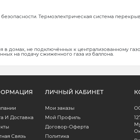
 безопасности. Термоэлектрическая система перекрыва
я в домах, не подключённых к централизованному газо
нных на подачу сжиженного газа из баллона.
ОРМАЦИЯ
ЛИЧНЫЙ КАБИНЕТ
К
мпании
Мои заказы
О
а И Доставка
Мой Профиль
12
Му
акты
Договор-Оферта
Ок
ная Связь
Политика