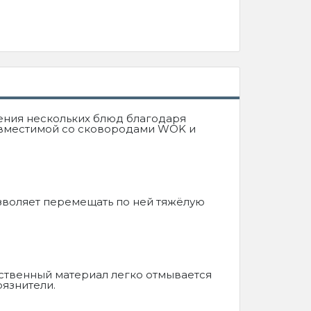
ения нескольких блюд благодаря
овместимой со сковородами WOK и
озволяет перемещать по ней тяжёлую
ственный материал легко отмывается
рязнители.