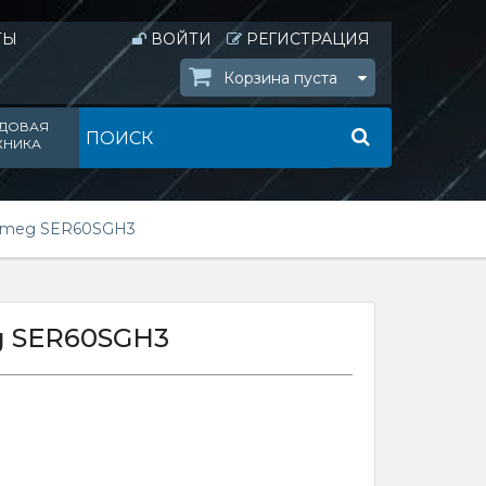
ТЫ
ВОЙТИ
РЕГИСТРАЦИЯ
Корзина пуста
ДОВАЯ
ХНИКА
ь Smeg SER60SGH3
g SER60SGH3