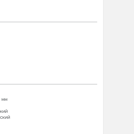
9 мм
ский
еский