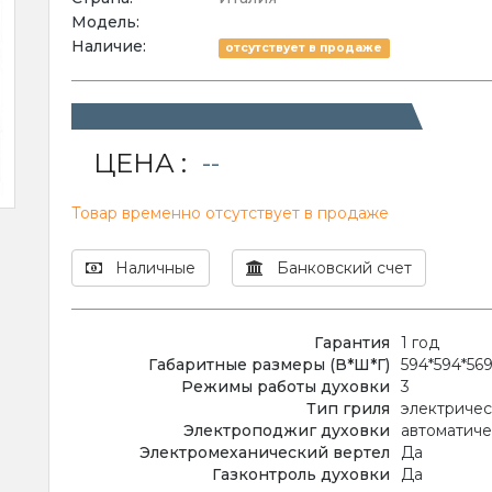
Модель:
Наличие:
отсутствует в продаже
ЦЕНА :
--
Товар временно отсутствует в продаже
Наличные
Банковский счет
Гарантия
1 год
Габаритные размеры (В*Ш*Г)
594*594*56
Режимы работы духовки
3
Тип гриля
электриче
Электроподжиг духовки
автоматич
Электромеханический вертел
Да
Газконтроль духовки
Да