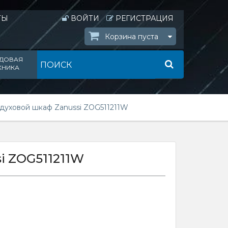
ТЫ
ВОЙТИ
РЕГИСТРАЦИЯ
Корзина пуста
ДОВАЯ
ХНИКА
 духовой шкаф Zanussi ZOG511211W
i ZOG511211W