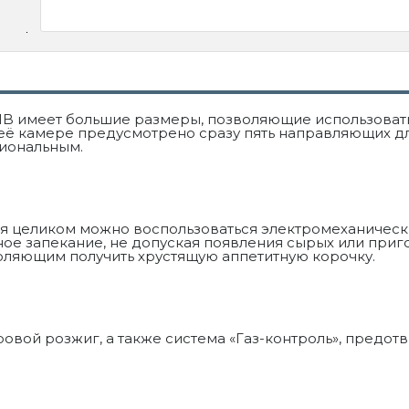
11B имеет большие размеры, позволяющие использоват
 её камере предусмотрено сразу пять направляющих дл
иональным.
уся целиком можно воспользоваться электромеханичес
ое запекание, не допуская появления сырых или приго
оляющим получить хрустящую аппетитную корочку.
ровой розжиг, а также система «Газ-контроль», предо