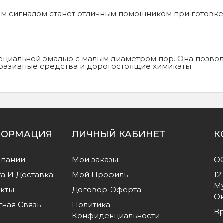
ым сигналом станет отличным помощником при готовке
ециальной эмалью с малым диаметром пор. Она позвол
абразивные средства и дорогостоящие химикаты.
ОРМАЦИЯ
ЛИЧНЫЙ КАБИНЕТ
К
мпании
Мои заказы
О
а И Доставка
Мой Профиль
12
Му
акты
Договор-Оферта
Ок
ная Связь
Политика
Вр
Конфиденциальности