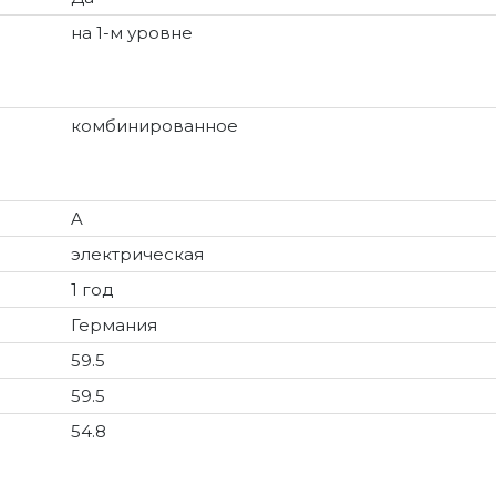
на 1-м уровне
комбинированное
A
электрическая
1 год
Германия
59.5
59.5
54.8