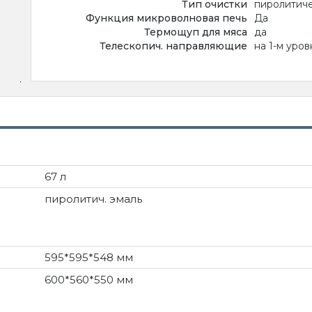
Тип очистки
пиролитич
Функция микроволновая печь
Да
Термощуп для мяса
да
Телескопич. направляющие
на 1-м уров
67 л
пиролитич. эмаль
595*595*548 мм
600*560*550 мм