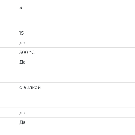
4
15
да
300 *С
Да
с вилкой
да
Да