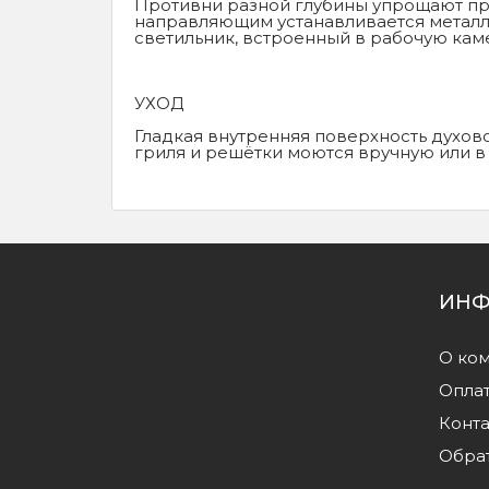
Противни разной глубины упрощают пр
направляющим устанавливается металли
светильник, встроенный в рабочую кам
УХОД
Гладкая внутренняя поверхность духов
гриля и решётки моются вручную или 
ИНФ
О ко
Оплат
Конт
Обрат