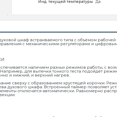
Инд. текущей температуры
Да
духовой шкаф встраиваемого типа с объёмом рабочей
правления с механическими регуляторами и цифровым
КИ
еспечивается наличием разных режимов работы, с во
 Например, для выпечки тонкого теста подойдёт режим
но и нижний, и верхний нагрев.
ание сверху с образованием хрустящей корочки. Реж
ва духового шкафа. Встроенный таймер позволяет уст
лементы отключатся автоматически. Равномерно распр
векции.