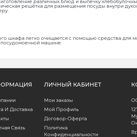
иготовление различных блюд и выпечку хлебобулочных
ческая решётка для размещения посуды внутри духов
еру.
ого шкафа легко очищается с помощью средства для мы
в посудомоечной машине.
ОРМАЦИЯ
ЛИЧНЫЙ КАБИНЕТ
К
мпании
Мои заказы
О
а И Доставка
Мой Профиль
12
Му
акты
Договор-Оферта
Ок
ная Связь
Политика
Вр
Конфиденциальности