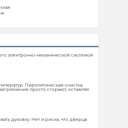
еская
не
ого электронно-механической системой
емператур. Пиролитическая очистка
загрязнения просто сгорают, оставляя
ать духовку. Нет и риска, что дверца