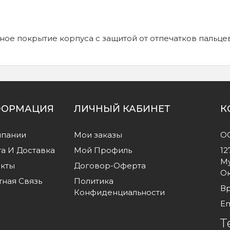
е покрытие корпуса с защитой от отпечатков пальцев,
ОРМАЦИЯ
ЛИЧНЫЙ КАБИНЕТ
К
мпании
Мои заказы
О
а И Доставка
Мой Профиль
12
Му
акты
Договор-Оферта
Ок
ная Связь
Политика
Вр
Конфиденциальности
Em
Т