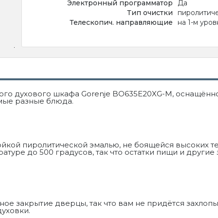
Электронный программатор
Да
Тип очистки
пиролитич
Телескопич. направляющие
на 1-м уров
го духового шкафа Gorenje BO635E20XG-M, оснащённ
мые разные блюда.
йкой пиролитической эмалью, не боящейся высоких т
туре до 500 градусов, так что остатки пищи и другие 
е закрытие дверцы, так что вам не придётся захлопыв
духовки.