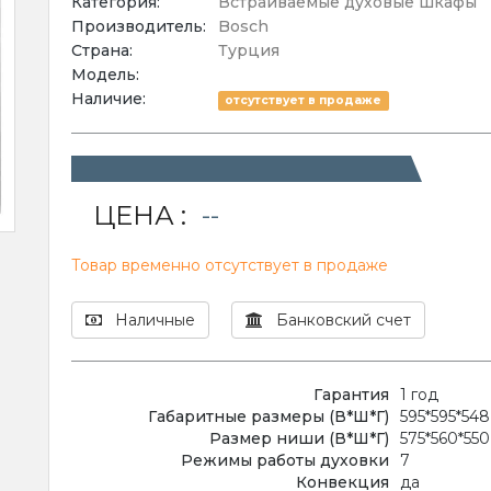
Категория:
Встраиваемые духовые шкафы
Производитель:
Bosch
Страна:
Турция
Модель:
Наличие:
отсутствует в продаже
ЦЕНА :
--
Товар временно отсутствует в продаже
Наличные
Банковский счет
Гарантия
1 год
Габаритные размеры (В*Ш*Г)
595*595*54
Размер ниши (В*Ш*Г)
575*560*55
Режимы работы духовки
7
Конвекция
да