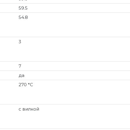
59.5
54.8
3
7
да
270 *С
с вилкой