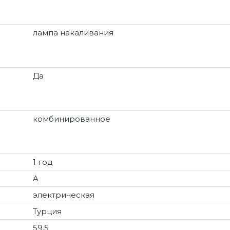
лампа накаливания
Да
комбинированное
1 год
A
электрическая
Турция
59.5