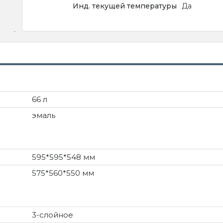
Инд. текущей температуры
Да
66 л
эмаль
595*595*548 мм
575*560*550 мм
3-слойное